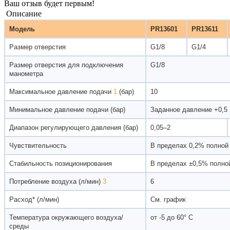
Ваш отзыв будет первым!
Описание
Модель
PR13601
PR13611
Размер отверстия
G1/8
G1/4
Размер отверстия для подключения
G1/8
манометра
Максимальное давление подачи
1
(бар)
10
Минимальное давление подачи (бар)
Заданное давление +0,5
Диапазон регулирующего давления (бар)
0,05–2
Чувствительность
В пределах 0,2% полно
Стабильность позиционирования
В пределах ±0,5% полн
Потребление воздуха (л/мин)
3
6
Расход* (л/мин)
См. график
Температура окружающего воздуха/
от -5 до 60° C
среды