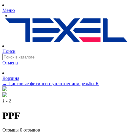
Меню
Поиск
Отмена
Корзина
←
Цанговые фитинги с уплотнением резьбы R
1
- 2
PPF
Отзывы
0 отзывов