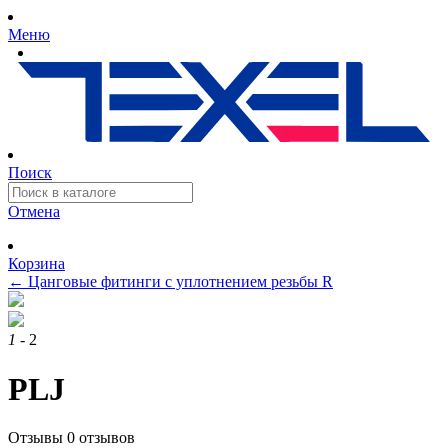
Меню
Поиск
Отмена
Корзина
←
Цанговые фитинги с уплотнением резьбы R
1
- 2
PLJ
Отзывы
0 отзывов