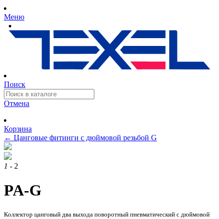
Меню
Поиск
Отмена
Корзина
←
Цанговые фитинги с дюймовой резьбой G
1
- 2
PA-G
Коллектор цанговый два выхода поворотный пневматический с дюймовой